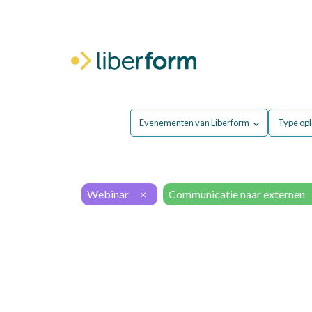
Voor mij
Evenementen van Liberform
Type opl
Webinar
×
Communicatie naar externen