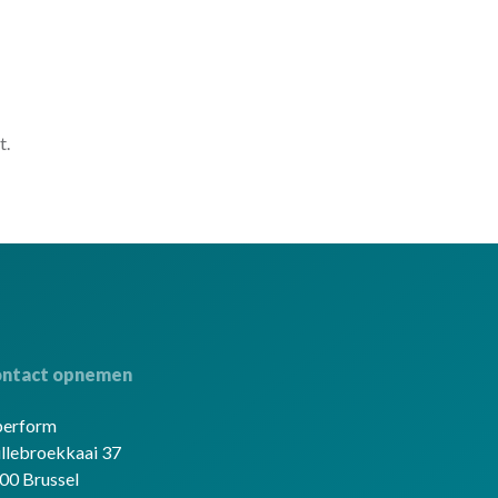
t.
ntact opnemen
berform
llebroekkaai 37
00 Brussel