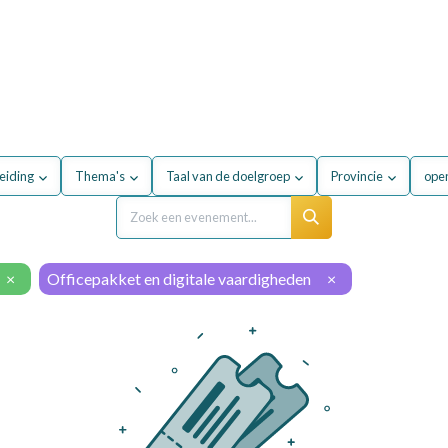
Voor mijn bedrijf
Opleidingen
Over de sector
eiding
Thema's
Taal van de doelgroep
Provincie
open
×
Officepakket en digitale vaardigheden
×