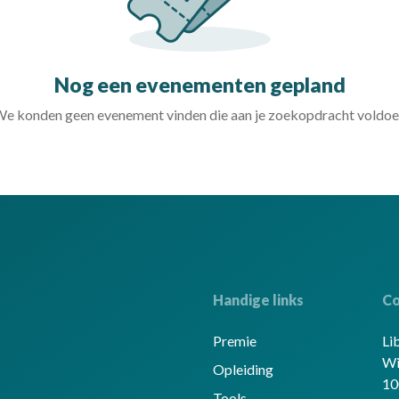
Nog een evenementen gepland
e konden geen evenement vinden die aan je zoekopdracht voldoe
Handige links
Co
Premie
Li
Wi
Opleiding
10
Tools