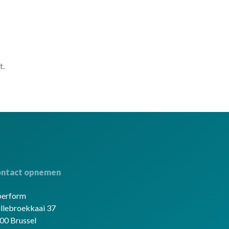
t.
ntact opnemen
berform
llebroekkaai 37
00 Brussel