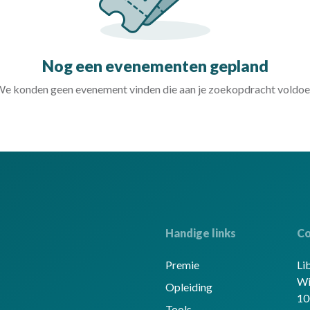
Nog een evenementen gepland
e konden geen evenement vinden die aan je zoekopdracht voldoe
Handige links
Co
Premie
Li
Wi
Opleiding
10
Tools