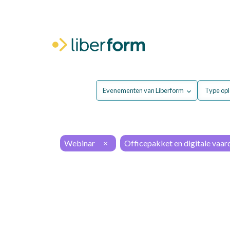
Voor mij
Evenementen van Liberform
Type opl
Webinar
×
Officepakket en digitale vaa