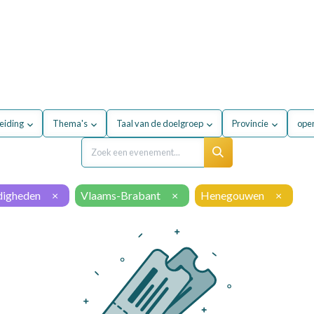
Voor mijn bedrijf
Opleidingen
Over de sector
eiding
Thema's
Taal van de doelgroep
Provincie
open
rdigheden
×
Vlaams-Brabant
×
Henegouwen
×