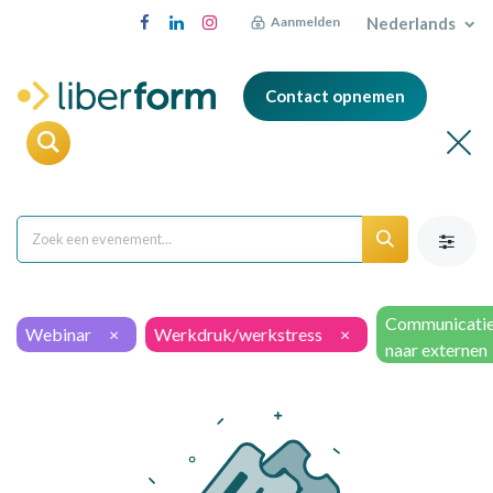
Nederlands
Aanmelden
Contact opnemen
Communicati
Webinar
×
Werkdruk/werkstress
×
naar externen