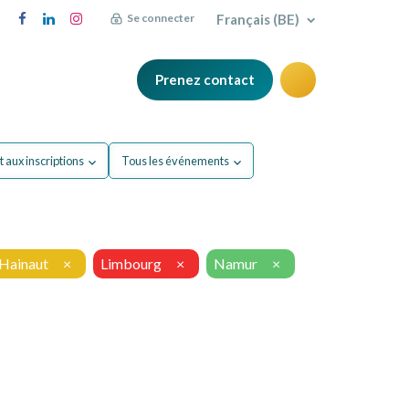
Français (BE)
Se connecter
Prenez contact
FAQ
Blog
 aux inscriptions
Tous les événements
Hainaut
×
Limbourg
×
Namur
×