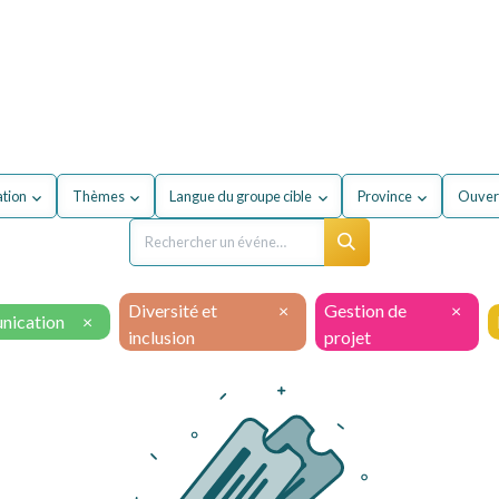
our mon entreprise
Formations
À propos du secteur
ation
Thèmes
Langue du groupe cible
Province
Ouvert
Diversité et
×
Gestion de
×
ication
×
inclusion
projet