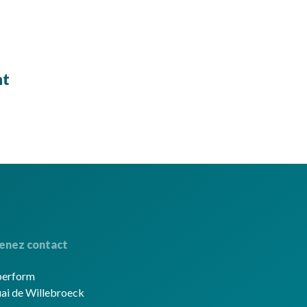
nt
enez contact
berform
ai de Willebroeck