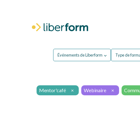
Pour moi
P
Événements de Liberform
Type de form
Mentor'café
×
Webinaire
×
Commun