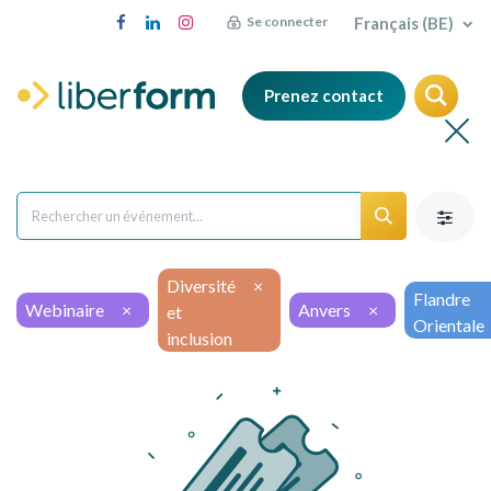
Français (BE)
Se connecter
Prenez contact
Diversité
×
Flandre
Webinaire
×
Anvers
×
et
Orientale
inclusion