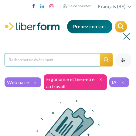
Français (BE)
Se connecter
Prenez contact
Ergonomie et bien-être
×
Webinaire
×
IA
×
au travail