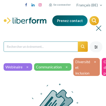
Français (BE)
Se connecter
Prenez contact
Diversité
×
G
Webinaire
×
Communication
×
et
d
inclusion
p