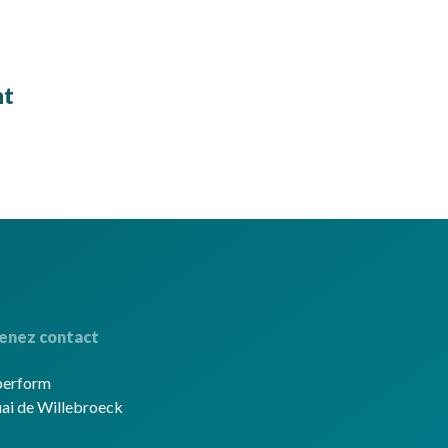
nt
enez contact
berform
ai de Willebroeck