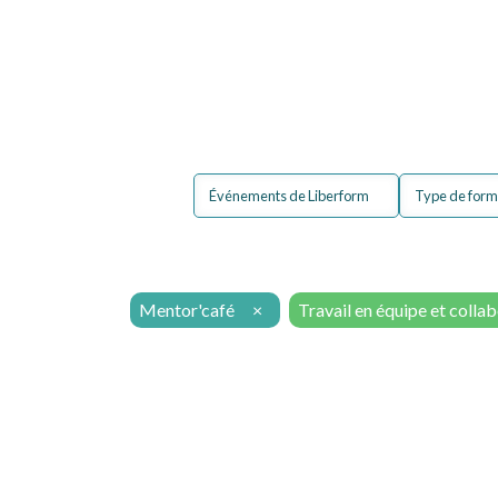
Pour moi
Pour mon 
Événements de Liberform
Type de form
Mentor'café
×
Travail en équipe et colla