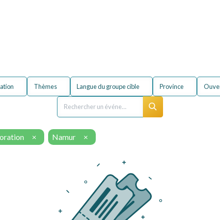
entreprise
Formations
À propos du secteur
FA
ation
Thèmes
Langue du groupe cible
Province
Ouver
boration
×
Namur
×