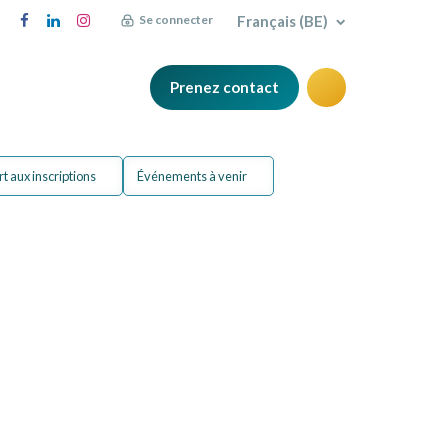
Français (BE)
Se connecter
Prenez contact
Q
Blog
t aux inscriptions
Événements à venir