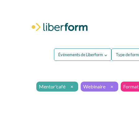
Pour moi
P
Événements de Liberform
Type de form
Mentor'café
×
Webinaire
×
Formati