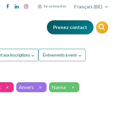
Français (BE)
Se connecter
Prenez contact
FAQ
Blog
t aux inscriptions
Événements à venir
t
×
Anvers
×
Namur
×