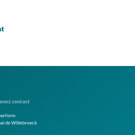
nt
enez contact
berform
ai de Willebroeck