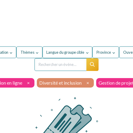
our mon entreprise
Formations
À propos du secteur
ation
Thèmes
Langue du groupe cible
Province
Ouver
on en ligne
×
Diversité et inclusion
×
Gestion de proje