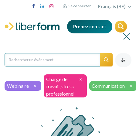
Français (BE)
Se connecter
Prenez contact
Charge de
×
Webinaire
×
Communication
×
travail, stress
professionnel