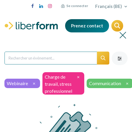
Français (BE)
Se connecter
Prenez contact
Charge de
×
Webinaire
×
Communication
×
travail, stress
professionnel