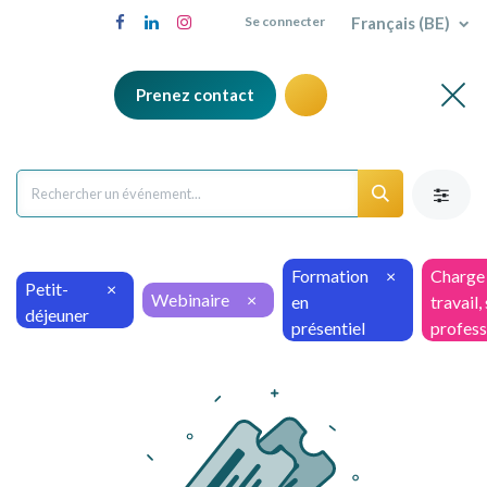
Français (BE)
Se connecter
Prenez contact
Formation
×
Charge
Petit-
×
Webinaire
×
en
travail,
déjeuner
présentiel
profess