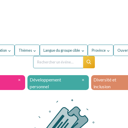
our mon entreprise
Formations
À propos du secteur
ation
Thèmes
Langue du groupe cible
Province
Ouvert
×
Développement
×
Diversité et
personnel
inclusion