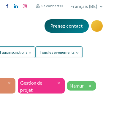
Français (BE)
Se connecter
Prenez contact
FAQ
Blog
 aux inscriptions
Tous les événements
×
Gestion de
×
Namur
×
projet