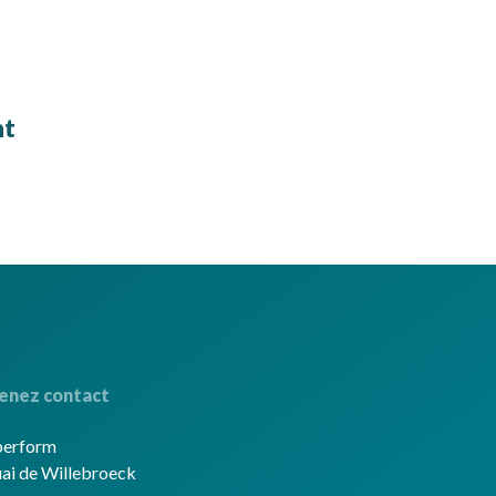
nt
enez contact
berform
ai de Willebroeck