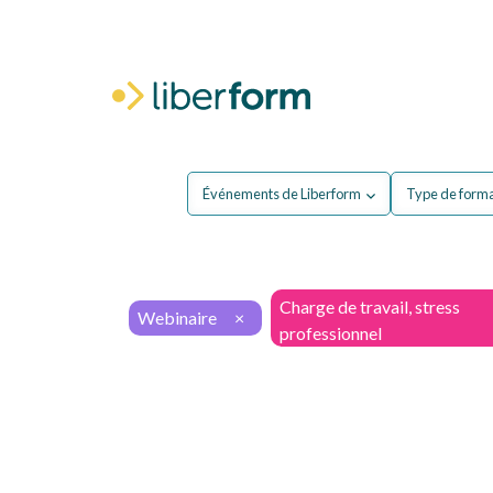
Pour moi
P
Événements de Liberform
Type de form
Charge de travail, stress
Webinaire
×
professionnel