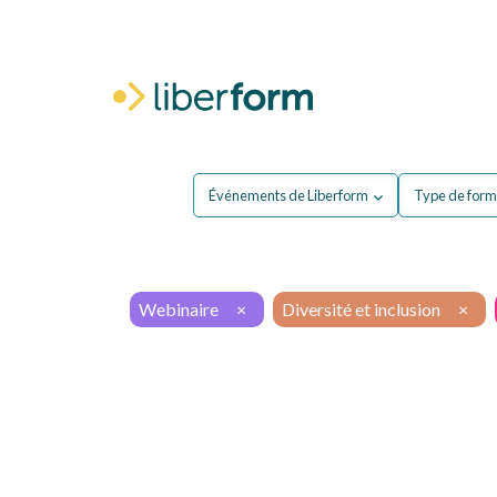
Pour moi
P
Événements de Liberform
Type de form
Webinaire
×
Diversité et inclusion
×