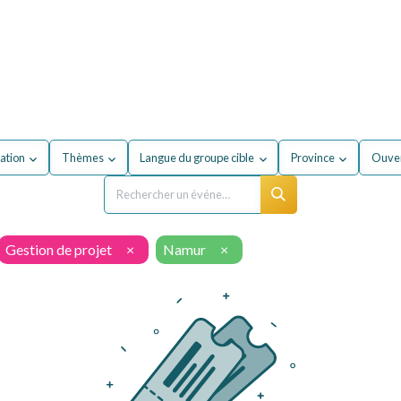
our mon entreprise
Formations
À propos du secteur
ation
Thèmes
Langue du groupe cible
Province
Ouver
Gestion de projet
×
Namur
×