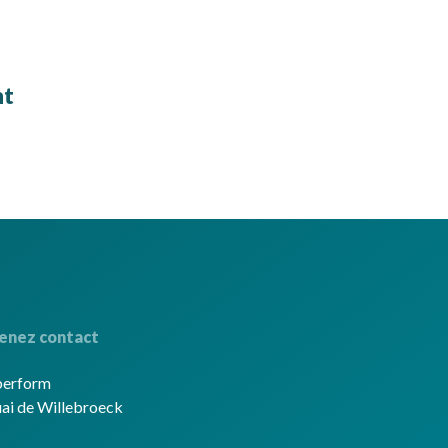
nt
enez contact
berform
ai de Willebroeck