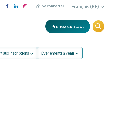
Français (BE)
Se connecter
Prenez contact
FAQ
Blog
t aux inscriptions
Événements à venir