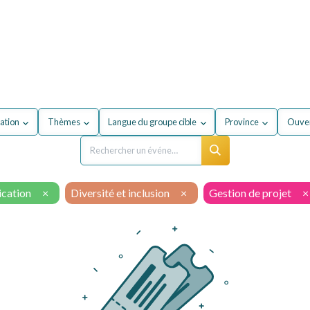
our mon entreprise
Formations
À propos du secteur
ation
Thèmes
Langue du groupe cible
Province
Ouver
cation
×
Diversité et inclusion
×
Gestion de projet
×