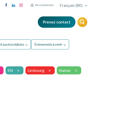
Français (BE)
Se connecter
Prenez contact
FAQ
Blog
t aux inscriptions
Événements à venir
EN
×
Limbourg
×
Namur
×