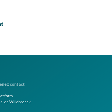
nt
enez contact
berform
ai de Willebroeck