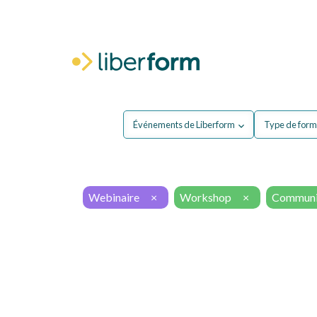
Pour moi
P
Événements de Liberform
Type de form
Webinaire
×
Workshop
×
Communi