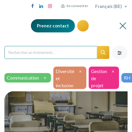
Français (BE)
Se connecter
Prenez contact
Diversité
×
Gestion
×
Communication
×
RH
et
de
inclusion
projet