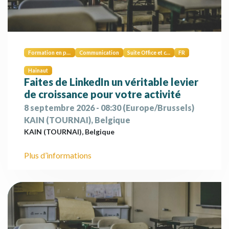
Formation en présentiel
Communication
Suite Office et compétences numériques
FR
Hainaut
Faites de LinkedIn un véritable levier
de croissance pour votre activité
8 septembre 2026
-
08:30
(
Europe/Brussels
)
KAIN (TOURNAI)
,
Belgique
KAIN (TOURNAI)
,
Belgique
Plus d’informations