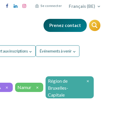
Français (BE)
Se connecter
Prenez contact
FAQ
Blog
t aux inscriptions
Événements à venir
Région de
×
A
×
Namur
×
Bruxelles-
Capitale