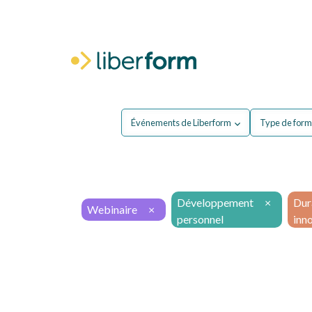
Pour moi
P
Événements de Liberform
Type de form
Développement
×
Dura
Webinaire
×
personnel
inn