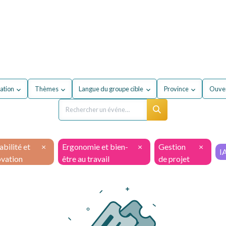
our mon entreprise
Formations
À propos du secteur
ation
Thèmes
Langue du groupe cible
Province
Ouver
bilité et
×
Ergonomie et bien-
×
Gestion
×
I
ovation
être au travail
de projet