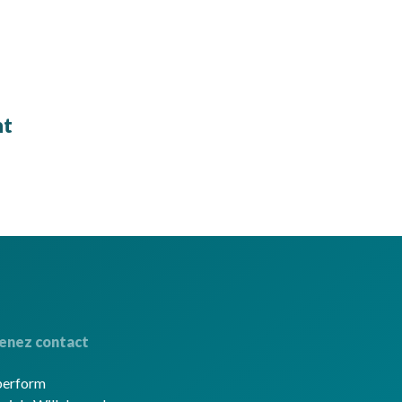
nt
enez contact
berform