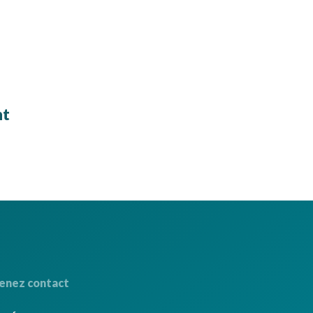
nt
enez contact