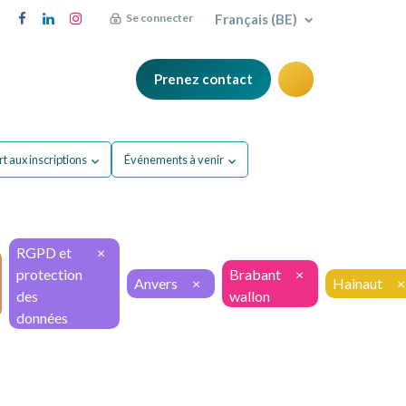
Français (BE)
Se connecter
Prenez contact
FAQ
Blog
t aux inscriptions
Événements à venir
RGPD et
×
protection
Brabant
×
Anvers
×
Hainaut
×
des
wallon
données