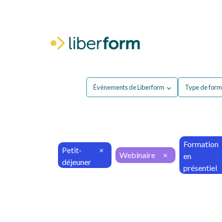
Pour moi
P
Événements de Liberform
Type de form
Formation
Petit-
×
Webinaire
×
en
déjeuner
présentiel