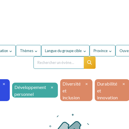
our mon entreprise
Formations
À propos du secteur
ation
Thèmes
Langue du groupe cible
Province
Ouver
×
Diversité
×
Durabilité
×
Développement
×
et
et
personnel
inclusion
innovation