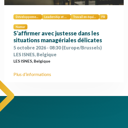
Développement personnel
Leadership et management
Travail en équipe et collaboration
FR
Namur
S’affirmer avec justesse dans les
situations managériales délicates
5 octobre 2026
-
08:30
(
Europe/Brussels
)
LES ISNES
,
Belgique
LES ISNES
,
Belgique
Plus d’informations