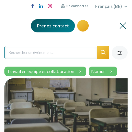
Français (BE)
Se connecter
Prenez contact
Travail en équipe et collaboration
×
Namur
×