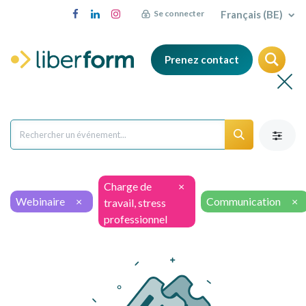
Français (BE)
Se connecter
Prenez contact
Charge de
×
Webinaire
×
Communication
×
travail, stress
professionnel