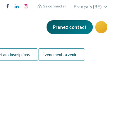
Français (BE)
Se connecter
Prenez contact
Q
Blog
t aux inscriptions
Événements à venir