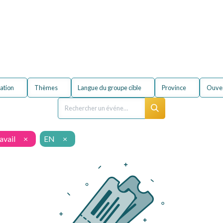
entreprise
Formations
À propos du secteur
FA
ation
Thèmes
Langue du groupe cible
Province
Ouver
avail
×
EN
×