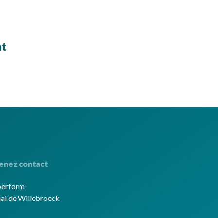
nt
enez contact
berform
ai de Willebroeck