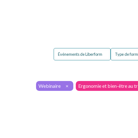
Pour moi
Pour mon 
Événements de Liberform
Type de form
Webinaire
×
Ergonomie et bien-être au tr