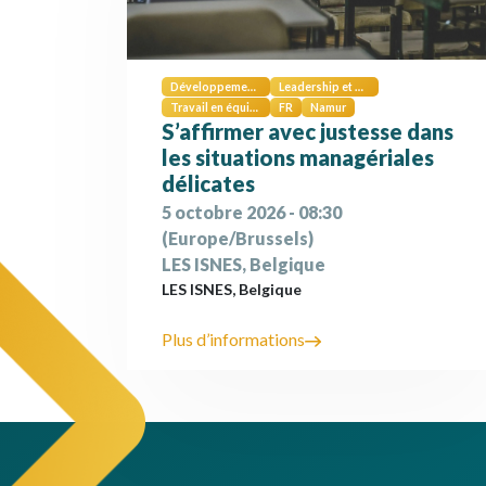
Développement personnel
Leadership et management
Travail en équipe et collaboration
FR
Namur
S’affirmer avec justesse dans
les situations managériales
délicates
5 octobre 2026
-
08:30
(
Europe/Brussels
)
LES ISNES
,
Belgique
LES ISNES
,
Belgique
Plus d’informations