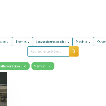
our mon entreprise
Formations
À propos du secteur
ation
Thèmes
Langue du groupe cible
Province
Ouvert
collaboration
×
Namur
×