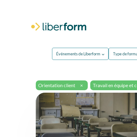
Pour moi
P
Événements de Liberform
Type de form
Orientation client
×
Travail en équipe et 