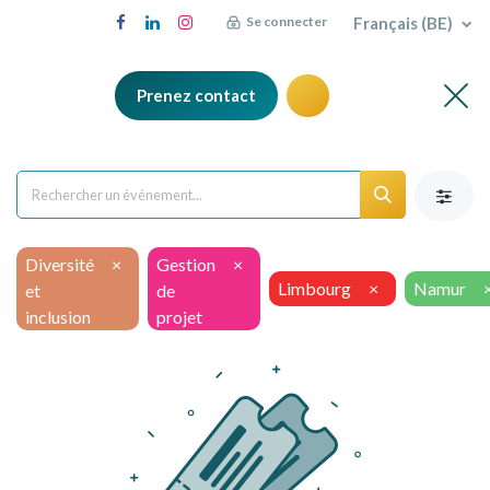
Français (BE)
Se connecter
Prenez contact
Diversité
×
Gestion
×
Limbourg
×
Namur
et
de
inclusion
projet