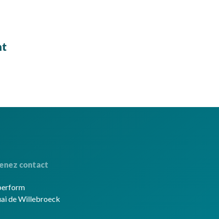
nt
enez contact
berform
ai de Willebroeck