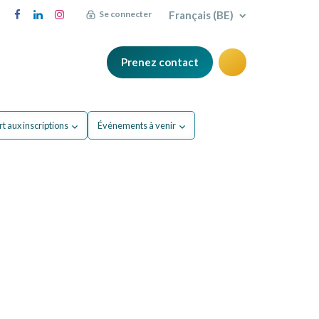
Français (BE)
Se connecter
Prenez contact
FAQ
Blog
t aux inscriptions
Événements à venir