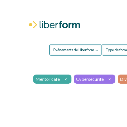
Pour moi
P
Événements de Liberform
Type de form
Mentor'café
×
Cybersécurité
×
Div