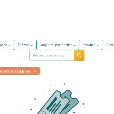
our mon entreprise
Formations
À propos du secteur
ation
Thèmes
Langue du groupe cible
Province
Ouver
ersité et inclusion
×