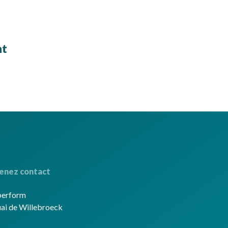
nt
enez contact
berform
ai de Willebroeck