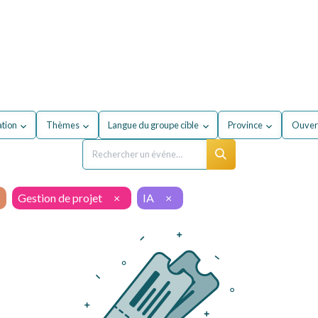
our mon entreprise
Formations
À propos du secteur
ation
Thèmes
Langue du groupe cible
Province
Ouvert
Gestion de projet
×
IA
×