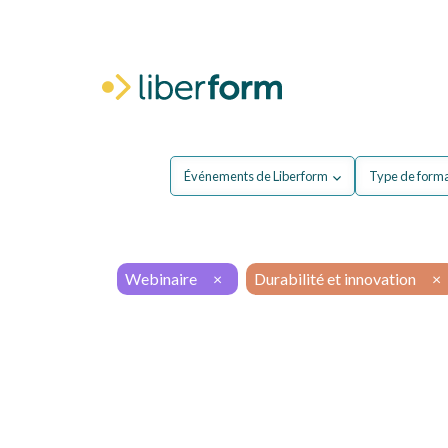
Pour moi
P
Événements de Liberform
Type de form
Webinaire
×
Durabilité et innovation
×