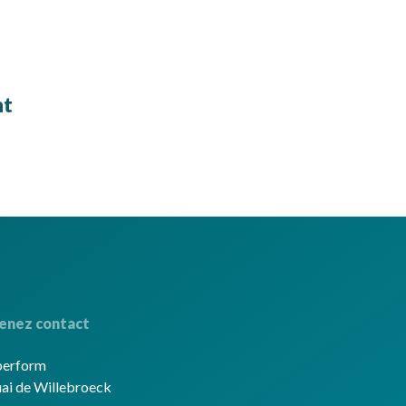
nt
enez contact
berform
ai de Willebroeck