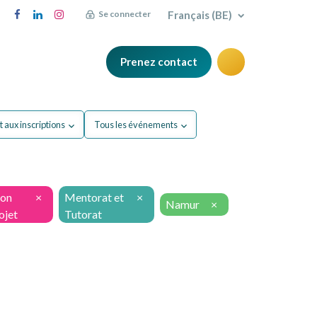
Français (BE)
Se connecter
Prenez contact
FAQ
Blog
 aux inscriptions
Tous les événements
ion
×
Mentorat et
×
Namur
×
ojet
Tutorat