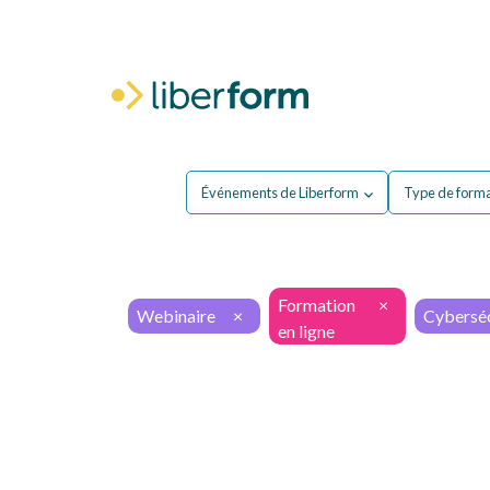
Pour moi
P
Événements de Liberform
Type de form
Formation
×
Webinaire
×
Cyberséc
en ligne