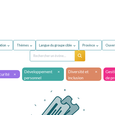
our mon entreprise
Formations
À propos du secteur
ation
Thèmes
Langue du groupe cible
Province
Ouvert
Développement
×
Diversité et
×
Gest
urité
×
personnel
inclusion
de pr