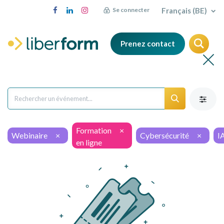
Français (BE)
Se connecter
Prenez contact
Formation
×
Webinaire
×
Cybersécurité
×
I
en ligne