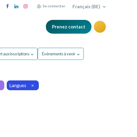
Français (BE)
Se connecter
Prenez contact
FAQ
Blog
t aux inscriptions
Événements à venir
Langues
×