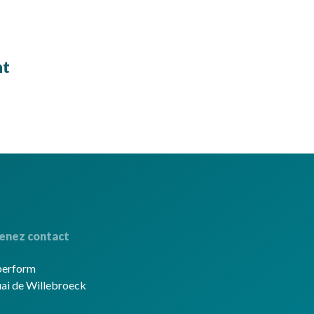
nt
enez contact
berform
ai de Willebroeck