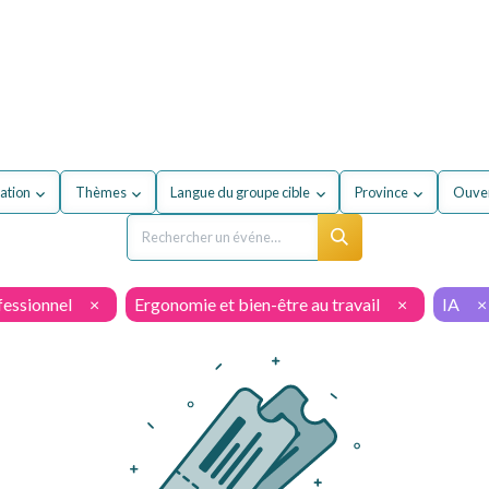
our mon entreprise
Formations
À propos du secteur
ation
Thèmes
Langue du groupe cible
Province
Ouver
fessionnel
×
Ergonomie et bien-être au travail
×
IA
×