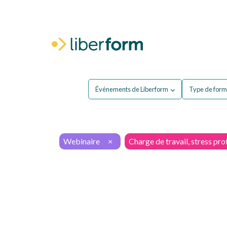
Pour moi
P
Événements de Liberform
Type de form
Webinaire
×
Charge de travail, stress pro