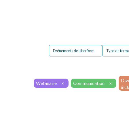
Pour moi
Pour mon 
Événements de Liberform
Type de form
Dive
Webinaire
×
Communication
×
incl