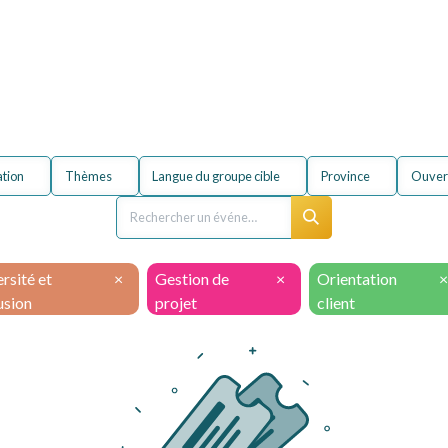
entreprise
Formations
À propos du secteur
FA
ation
Thèmes
Langue du groupe cible
Province
Ouvert
rsité et
×
Gestion de
×
Orientation
×
usion
projet
client