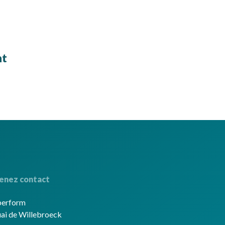
nt
enez contact
berform
ai de Willebroeck