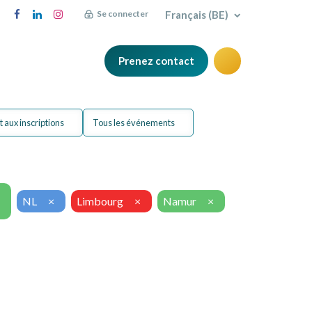
Français (BE)
Se connecter
Prenez contact
Q
Blog
 aux inscriptions
Tous les événements
NL
×
Limbourg
×
Namur
×