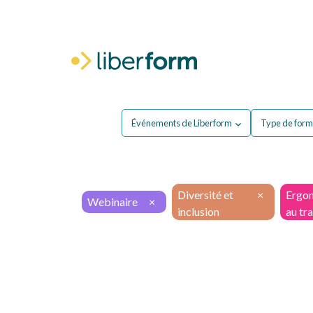
Pour moi
P
Événements de Liberform
Type de form
Diversité et
×
Ergon
Webinaire
×
inclusion
au tra