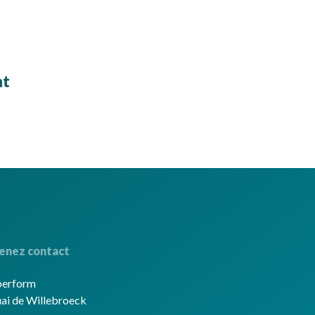
nt
enez contact
berform
ai de Willebroeck