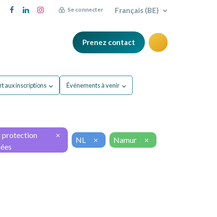
Français (BE)
Se connecter
Prenez contact
FAQ
Blog
t aux inscriptions
Événements à venir
 protection
×
NL
×
Namur
×
nées