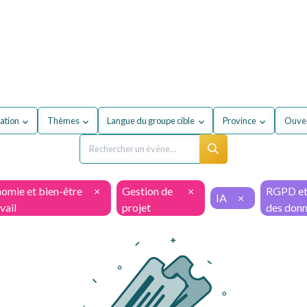
our mon entreprise
Formations
À propos du secteur
ation
Thèmes
Langue du groupe cible
Province
Ouver
omie et bien-être
×
Gestion de
×
RGPD et
IA
×
vail
projet
des don