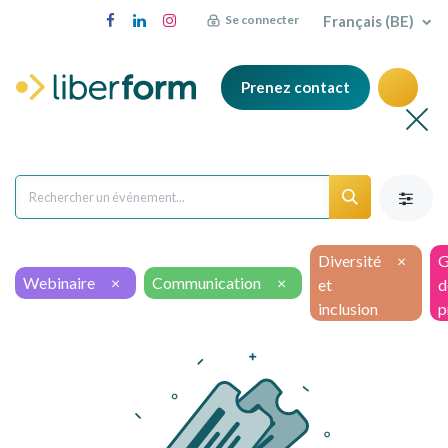
Français (BE)
Se connecter
Prenez contact
Diversité
×
G
Webinaire
×
Communication
×
et
d
inclusion
p