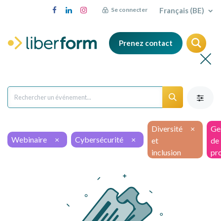
Français (BE)
Se connecter
Prenez contact
Diversité
×
Ge
Webinaire
×
Cybersécurité
×
et
de
inclusion
pro