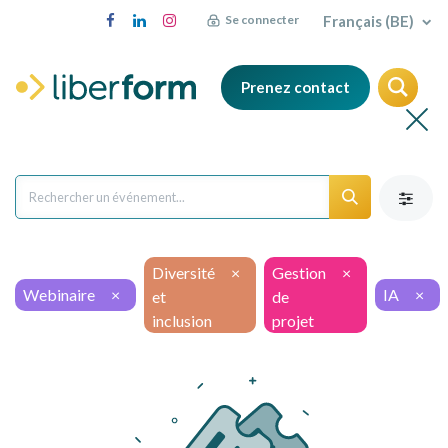
Français (BE)
Se connecter
Prenez contact
Diversité
×
Gestion
×
Webinaire
×
IA
×
et
de
inclusion
projet