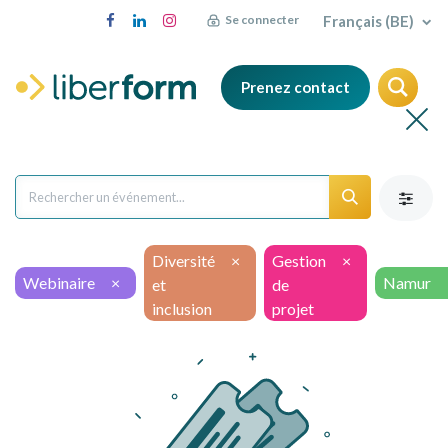
Français (BE)
Se connecter
Prenez contact
Diversité
×
Gestion
×
Webinaire
×
Namur
et
de
inclusion
projet