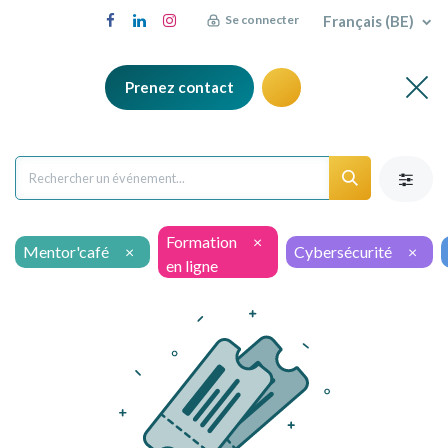
Français (BE)
Se connecter
Prenez contact
Formation
×
Mentor'café
×
Cybersécurité
×
en ligne