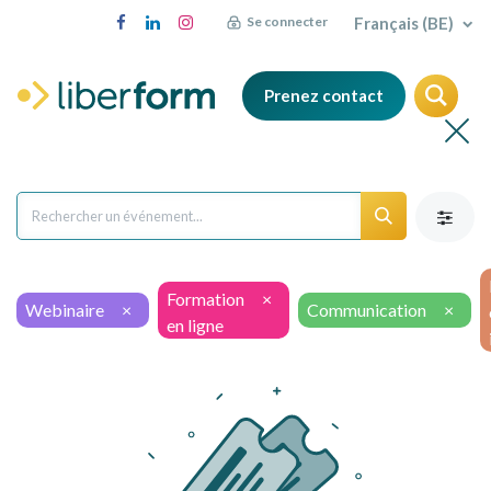
Français (BE)
Se connecter
Prenez contact
Formation
×
Webinaire
×
Communication
×
en ligne