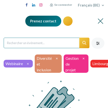
Français (BE)
Se connecter
Prenez contact
Diversité
×
Gestion
×
Webinaire
×
Limbour
et
de
inclusion
projet