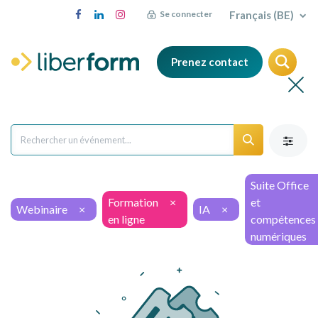
Français (BE)
Se connecter
Prenez contact
Suite Office
Formation
×
et
Webinaire
×
IA
×
en ligne
compétences
numériques