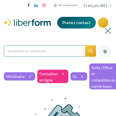
Français (BE)
Se connecter
Prenez contact
Suite Office
Formation
×
et
Webinaire
×
IA
×
en ligne
compétences
numériques