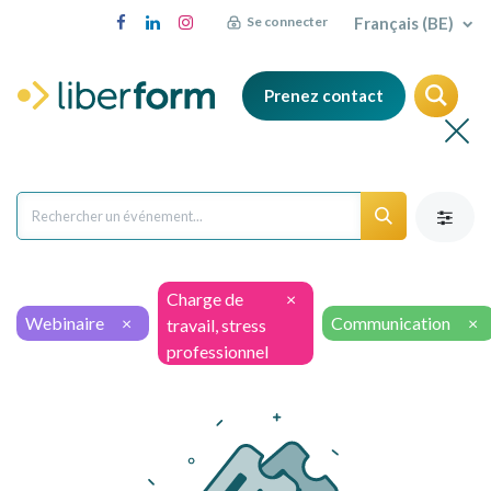
Français (BE)
Se connecter
Prenez contact
Charge de
×
Webinaire
×
Communication
×
travail, stress
professionnel