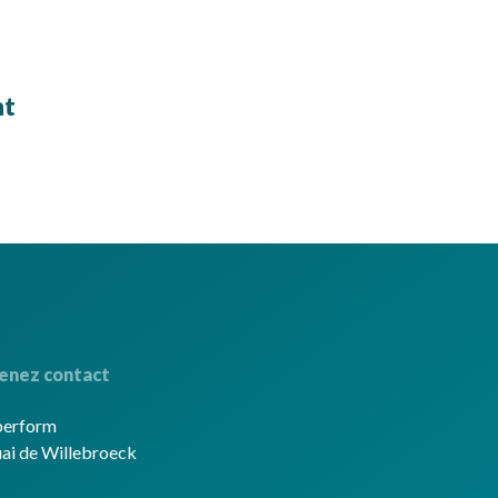
nt
enez contact
berform
ai de Willebroeck