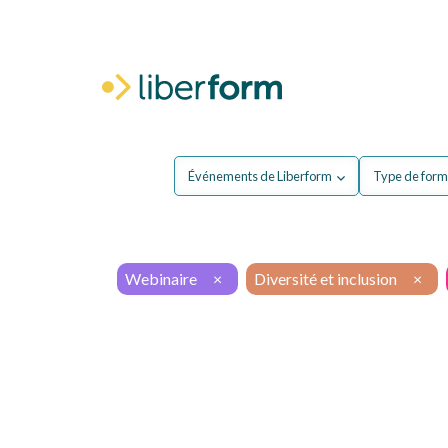
Pour moi
P
Événements de Liberform
Type de form
Webinaire
×
Diversité et inclusion
×