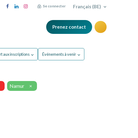
Français (BE)
Se connecter
Prenez contact
FAQ
Blog
t aux inscriptions
Événements à venir
Namur
×