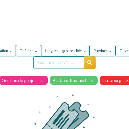
our mon entreprise
Formations
À propos du secteur
ation
Thèmes
Langue du groupe cible
Province
Ouver
Gestion de projet
×
Brabant flamand
×
Limbourg
×