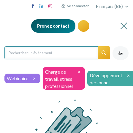
Français (BE)
Se connecter
Prenez contact
Charge de
×
Développement
×
Webinaire
×
travail, stress
personnel
professionnel