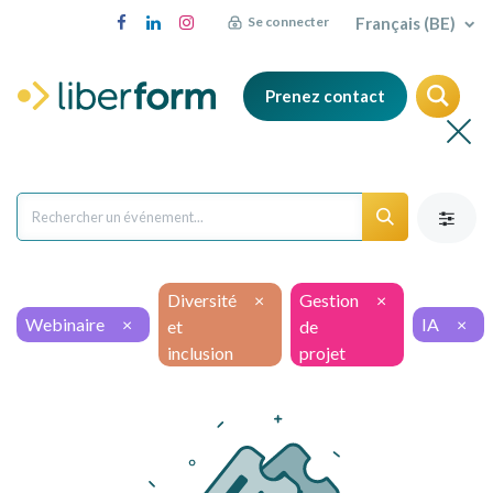
Français (BE)
Se connecter
Prenez contact
Diversité
×
Gestion
×
Webinaire
×
IA
×
et
de
inclusion
projet