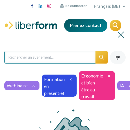
Français (BE)
Se connecter
Prenez contact
Ergonomie
×
Formation
×
et bien-
Webinaire
×
IA
en
être au
présentiel
travail