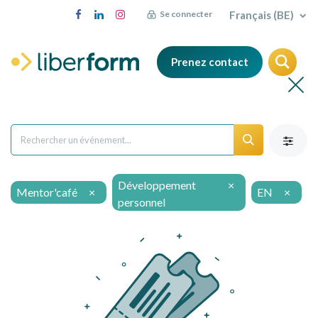
Français (BE)
Se connecter
Prenez contact
Développement
×
Mentor'café
×
EN
×
personnel