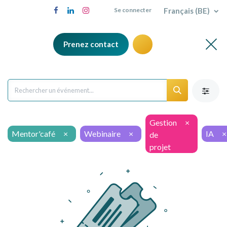
Français (BE)
Se connecter
Prenez contact
Gestion
×
Mentor'café
×
Webinaire
×
IA
×
de
projet