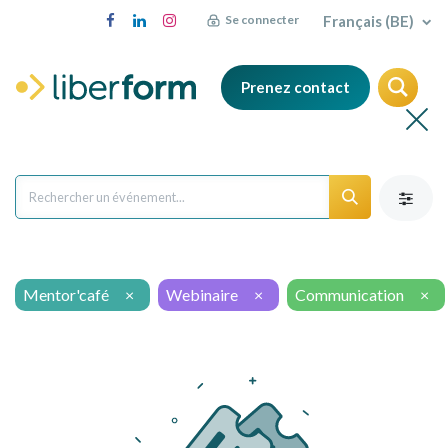
Français (BE)
Se connecter
Prenez contact
Mentor'café
×
Webinaire
×
Communication
×