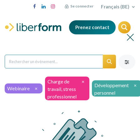
Français (BE)
Se connecter
Prenez contact
Charge de
×
Développement
×
Webinaire
×
travail, stress
personnel
professionnel