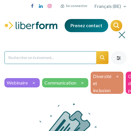
Français (BE)
Se connecter
Prenez contact
Diversité
×
G
Webinaire
×
Communication
×
et
d
inclusion
p