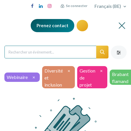
Français (BE)
Se connecter
Prenez contact
Diversité
×
Gestion
×
Brabant
Webinaire
×
et
de
flamand
inclusion
projet